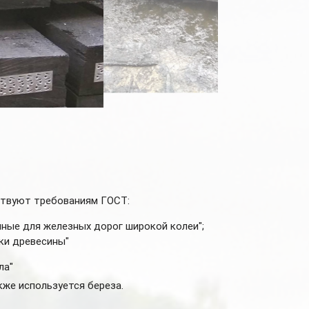
ствуют требованиям ГОСТ:
нные для железных дорог широкой колеи";
ки древесины"
ла"
кже используется береза.