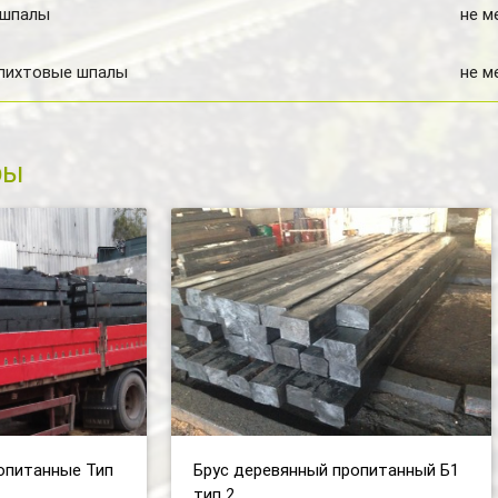
 шпалы
не м
 пихтовые шпалы
не м
ры
опитанные Тип
Брус деревянный пропитанный Б1
тип 2