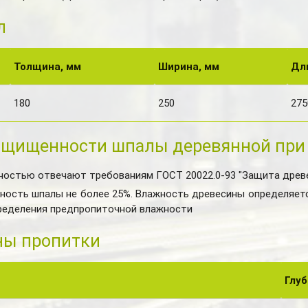
л
Толщина, мм
Ширина, мм
Дл
180
250
275
ащищенности шпалы деревянной при
ностью отвечают требованиям ГОСТ 20022.0-93 "Защита дре
ость шпалы не более 25%. Влажность древесины определяетс
ределения предпропиточной влажности
ны пропитки
Глуб