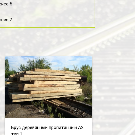
енее 5
енее 2
Брус деревянный пропитанный А2
тип 1