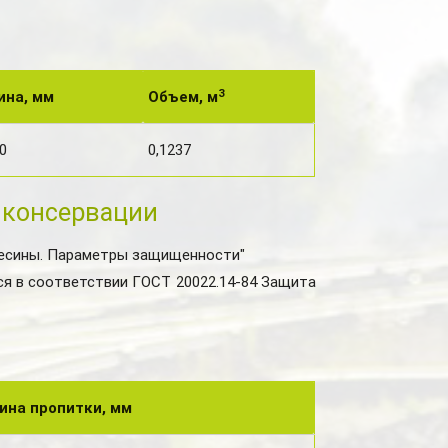
3
ина, мм
Объем, м
0
0,1237
 консервации
весины. Параметры защищенности"
я в соответствии ГОСТ 20022.14-84 Защита
ина пропитки, мм