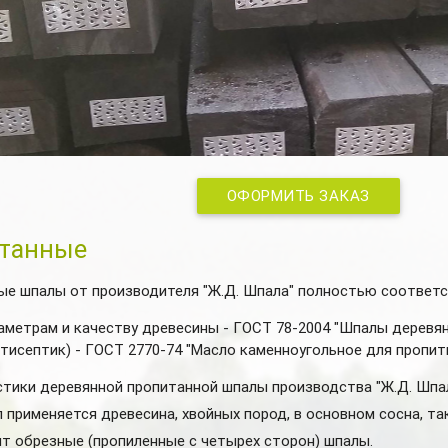
ОФОРМИТЬ ЗАКАЗ
танные
ые шпалы от производителя "Ж.Д. Шпала" полностью соответ
аметрам и качеству древесины - ГОСТ 78-2004 "Шпалы деревя
тисептик) - ГОСТ 2770-74 "Масло каменноугольное для пропит
стики деревянной пропитанной шпалы производства "Ж.Д. Шпа
 применяется древесина, хвойных пород, в основном сосна, та
ит обрезные (пропиленные с четырех сторон) шпалы.