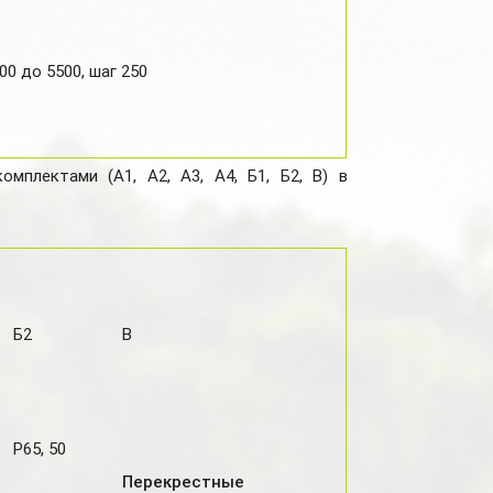
00 до 5500, шаг 250
мплектами (А1, А2, А3, А4, Б1, Б2, В) в
Б2
В
Р65, 50
Перекрестные