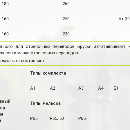
180
260
160
250
от 30
160
230
нного для стрелочных переводов Брусья заготавливают ко
ельсов и марки стрелочных переводов
комплекте составляет
Типы комплекта
А1
А2
А3
А4
Б1
вный
Типы Рельсов
ер
ны
Р65
Р65, 50
Р65
а