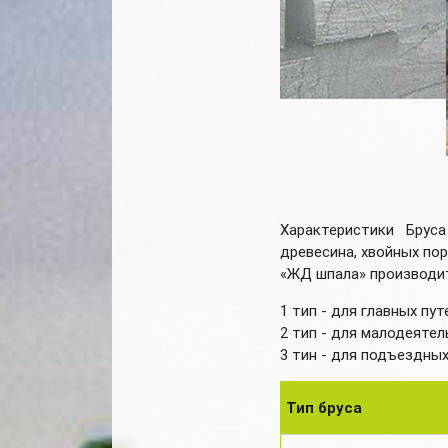
Характеристики Брус
древесина, хвойных пор
«ЖД шпала» производит
1 тип - для главных пут
2 тип - для малодеяте
3 тин - для подъездны
Тип бруса