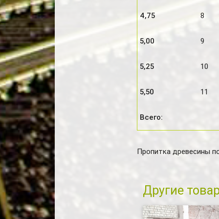
4,75
8
5,00
9
5,25
10
5,50
11
Всего:
Пропитка древесины п
Другие това