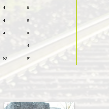
4
8
4
8
4
8
-
4
63
91