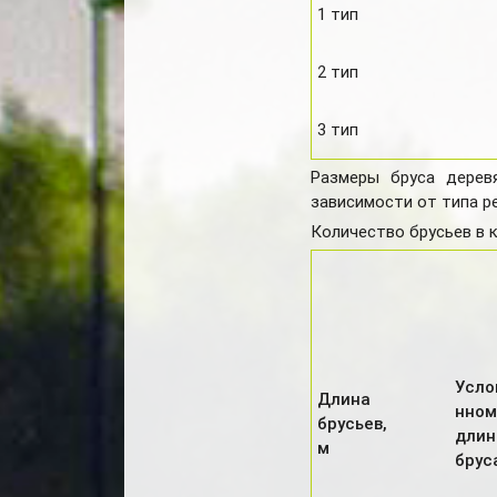
1 тип
2 тип
3 тип
Размеры бруса деревя
зависимости от типа р
Количество брусьев в 
Усло
Длина
нном
брусьев,
дли
м
брус