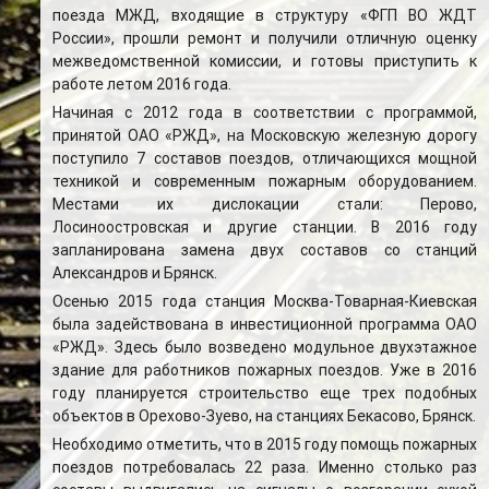
поезда МЖД, входящие в структуру «ФГП ВО ЖДТ
России», прошли ремонт и получили отличную оценку
межведомственной комиссии, и готовы приступить к
работе летом 2016 года.
Начиная с 2012 года в соответствии с программой,
принятой ОАО «РЖД», на Московскую железную дорогу
поступило 7 составов поездов, отличающихся мощной
техникой и современным пожарным оборудованием.
Местами их дислокации стали: Перово,
Лосиноостровская и другие станции. В 2016 году
запланирована замена двух составов со станций
Александров и Брянск.
Осенью 2015 года станция Москва-Товарная-Киевская
была задействована в инвестиционной программа ОАО
«РЖД». Здесь было возведено модульное двухэтажное
здание для работников пожарных поездов. Уже в 2016
году планируется строительство еще трех подобных
объектов в Орехово-Зуево, на станциях Бекасово, Брянск.
Необходимо отметить, что в 2015 году помощь пожарных
поездов потребовалась 22 раза. Именно столько раз