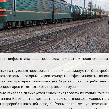
т: цифра в два раза превысила показатели прошлого года, 
нных на грузовые перевозки, не только формируются беспереб
 показатель, который характеризует эффективность испо
лавный критерий, позволяющий бороться за потребителя с
ператоров и тех, для кого перевозят грузы.
ему качества планируется совершенствовать поэтапно. Уже 
танция Ванино, ставшая частью технологического маршрута,
теперерабатывающий завод»). Развивается сервиз перегонки