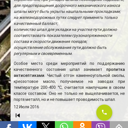
для предотвращения досрочного механического износа
шпалы могут быть укрыты нашпальными прокладками;
на железнодорожных путях следует применять только
качественный балласт;
количество шпал для укладки на участке пути должно
соответствовать показателям грузонапряженности
состава и скорости движения поездов;
осуществление обслуживания пути должно быть
регулярным и своевременным.
Особое место среди мероприятий по поддержанию
качественного состояния шпал занимает
пропитка
антисептиками
. Чистый отгон каменноугольной смолы,
креозотовое масло, получаемое на заводах при
температуре 200-400
°
С, считается наилучшим в своем
классе составом. Оно не только не выщелачивается, не
портя металл, но и не повышает проводимость шпал.
12 Июля 2016
phone
skip_previous