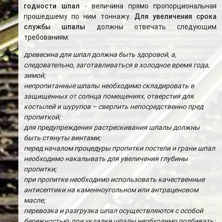
годности шпал
- величина прямо пропорциональная
прошедшему по ним тоннажу.
Для увеличения срока
службы шпалы
должны отвечать следующим
требованиям:
древесина для шпал должна быть здоровой, а,
следовательно, заготавливаться в холодное время года,
зимой;
непропитанные шпалы необходимо складировать в
защищенных от солнца помещениях, отверстия для
костылей и шурупов – сверлить непосредственно пред
пропиткой;
для предупреждения растрескивания шпалы должны
быть стянуты винтами;
перед началом процедуры пропитки постели и грани шпал
необходимо накалывать для увеличения глубины
пропитки;
при пропитке необходимо использовать качественные
антисептики на каменноугольном или антраценовом
масле;
перевозка и разгрузка шпал осуществляются с особой
бережностью, при укладке шпалы необходимо подбивать;