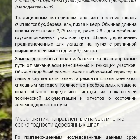
3 класс для отдельных путей промышленных предприятий
(малодеятельных).
Традиционным материалом для изготовления шпалы
считаются бук, береза, ель, пихта и кедр. Обычная длинна
шпалы составляет 2,75 метра, реже 2,8 - для особенно
грузонапряженных участков пути. Шпалы деревянные
,
предназначенные для укладки на путях с различной
шириной колеи, имеют длину 3,0 метра.
Замена деревянных шпал избавляет железнодорожные
пути от механически изношенных и гниющих участков.
Обычно подобный ремонт имеет выборочный характер и
лишь в случае капитального ремонта шпалы меняются
сплошным методом. Количество необходимых к замене
шпал обычно определяют исходя из показателей
технической документации и отчетов о состоянии
железнодорожного пути.
Мероприятия, направленные на увеличение
срока годности деревянных шпал
По подтвержденным исследованиями данным
срок