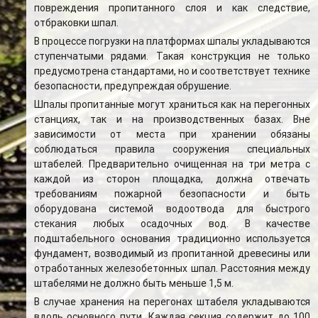
повреждения пропитанного слоя и как следствие,
отбраковки шпал.
В процессе погрузки на платформах шпалы укладываются
ступенчатыми рядами. Такая конструкция не только
предусмотрена стандартами, но и соответствует технике
безопасности, предупреждая обрушение.
Шпалы пропитанные могут храниться как на перегонных
станциях, так и на производственных базах. Вне
зависимости от места при хранении обязаны
соблюдаться правила сооружения специальных
штабелей. Предварительно очищенная на три метра с
каждой из сторон площадка, должна отвечать
требованиям пожарной безопасности и быть
оборудована системой водоотвода для быстрого
стекания любых осадочных вод. В качестве
подштабельного основания традиционно используется
фундамент, возводимый из пропитанной древесины или
отработанных железобетонных шпал. Расстояния между
штабелями не должно быть меньше 1,5 м.
В случае хранения на перегонах штабеля укладываются
вдоль основного пути. Каждая секция содержит до 100